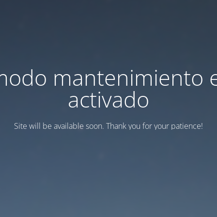
modo mantenimiento 
activado
Site will be available soon. Thank you for your patience!