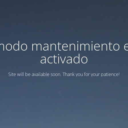
modo mantenimiento 
activado
Site will be available soon. Thank you for your patience!